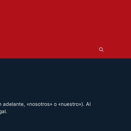
n adelante, «nosotros» o «nuestro»). Al
gal.