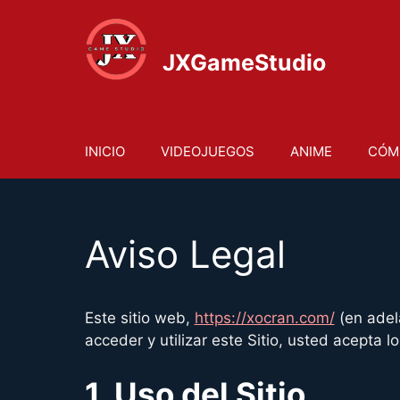
Saltar
al
contenido
JXGameStudio
INICIO
VIDEOJUEGOS
ANIME
CÓM
Aviso Legal
Este sitio web,
https://xocran.com/
(en adela
acceder y utilizar este Sitio, usted acepta 
1. Uso del Sitio