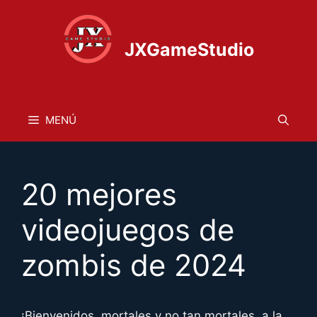
Saltar
al
contenido
JXGameStudio
MENÚ
20 mejores
videojuegos de
zombis de 2024
¡Bienvenidos, mortales y no tan mortales, a la