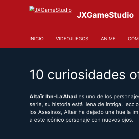
Saltar
al
JXGameStudio
contenido
INICIO
VIDEOJUEGOS
ANIME
CÓM
10 curiosidades o
Altaïr Ibn-La’Ahad
es uno de los personaj
serie, su historia está llena de intriga, lec
los Asesinos, Altaïr ha dejado una huella i
a este icónico personaje con nuevos ojos.