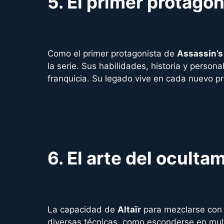
5.
El primer protagon
Como el primer protagonista de
Assassin’s
la serie. Sus habilidades, historia y person
franquicia. Su legado vive en cada nuevo p
6.
El arte del oculta
La capacidad de
Altaïr
para mezclarse con 
diversas técnicas, como esconderse en multi