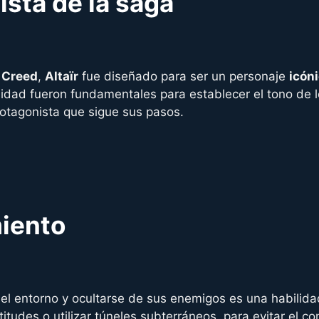
ista de la saga
 Creed
,
Altaïr
fue diseñado para ser un personaje
icón
alidad fueron fundamentales para establecer el tono de l
rotagonista que sigue sus pasos.
miento
el entorno y ocultarse de sus enemigos es una habilida
tudes o utilizar túneles subterráneos, para evitar el c