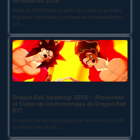
de mayo de 2026
Mayo de 2026 llega cargado de nombres grandes,
regresos esperados y propuestas independientes
con…
Dragon Ball: Sparking! ZERO – ¡Presentan
el Trailer de los Personajes de Dragon Ball
GT!
El mundo de los videojuegos de lucha está a punto
de recibir una dosis…