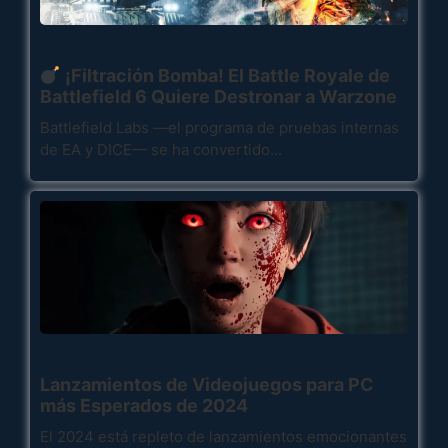
¡Filtración Bomba! El Battle Royale de
Battlefield 6 Quiere Destronar a Warzone
Battlefield Labs —el programa de pruebas internas
de EA y DICE— se ha convertido…
Lanzamientos de Videojuegos para PC
más Esperados de 2024
El 2024 está repleto de lanzamientos emocionantes