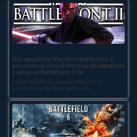
¡EA, despierta! Star Wars Battlefront 2
pulveriza su récord histórico de jugadores
y exige un Battlefront 3 YA
La Fuerza está más viva que nunca en los
servidores de Star Wars Battlefront…