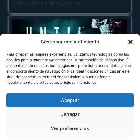
para los gamers de PC. Con la…
Gestionar consentimiento
Para ofrecer las mejores experiencias, utilizamos tecnologías como las
cookies para almacenar y/o acceder a la información del dispositivo. El
consentimiento de estas tecnologías nos permitirá procesar datos como
el comportamiento de navegación o las identificaciones únicas en este
Until Dawn Remake: fecha y hora de
sitio. No consentir o retirar el consentimiento, puede afectar
negativamente a ciertas características y funciones.
lanzamiento
¡El regreso de Until Dawn está más cerca que
nunca!
Supermassive Games ha…
Aceptar
Denegar
Ver preferencias
© 2026 JXGameStudio