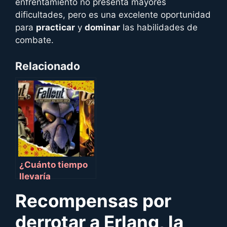
enfrentamiento no presenta mayores
dificultades, pero es una excelente oportunidad
para
practicar
y
dominar
las habilidades de
combate.
Relacionado
¿Cuánto tiempo
llevaría
completar cada
Recompensas por
juego de Fallout?
derrotar a
Erlang, la