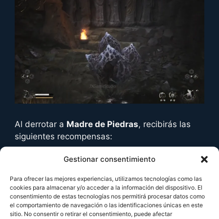
Al derrotar a
Madre de Piedras
, recibirás las
siguientes recompensas:
Gestionar consentimiento
Esencia pétrea x1
Ovillo x2
Para ofrecer las mejores experiencias, utilizamos tecnologías como las
Seda x2
cookies para almacenar y/o acceder a la información del dispositivo. El
consentimiento de estas tecnologías nos permitirá procesar datos como
el comportamiento de navegación o las identificaciones únicas en este
Ten en cuenta que la
Esencia pétrea
es un
sitio. No consentir o retirar el consentimiento, puede afectar