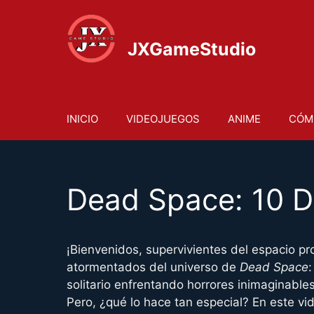
Saltar
al
contenido
JXGameStudio
INICIO
VIDEOJUEGOS
ANIME
CÓM
Dead Space: 10 Da
¡Bienvenidos, supervivientes del espacio p
atormentados del universo de
Dead Space
solitario enfrentando horrores inimaginables
Pero, ¿qué lo hace tan especial? En este vi