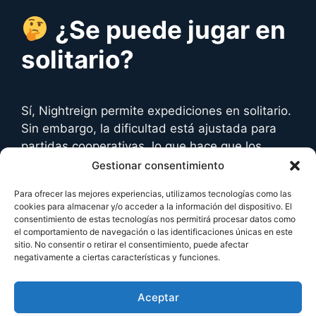
¿Se puede jugar en
solitario?
Sí, Nightreign permite expediciones en solitario.
Sin embargo, la dificultad está ajustada para
partidas cooperativas, lo que hace que los
desafíos en solitario sean extremadamente
Gestionar consentimiento
complicados. Aun así, para los jugadores más
Para ofrecer las mejores experiencias, utilizamos tecnologías como las
experimentados, enfrentarse solos a las hordas
cookies para almacenar y/o acceder a la información del dispositivo. El
de enemigos y a los temibles Night Lords
consentimiento de estas tecnologías nos permitirá procesar datos como
el comportamiento de navegación o las identificaciones únicas en este
puede ser un auténtico reto.
sitio. No consentir o retirar el consentimiento, puede afectar
negativamente a ciertas características y funciones.
No te pierdas:
Aceptar