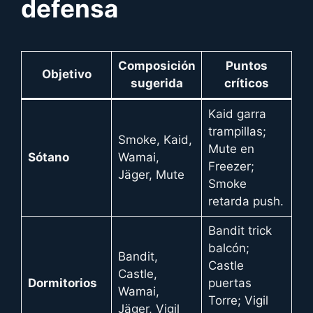
defensa
Composición
Puntos
Objetivo
sugerida
críticos
Kaid garra
trampillas;
Smoke, Kaid,
Mute en
Sótano
Wamai,
Freezer;
Jäger, Mute
Smoke
retarda push.
Bandit trick
balcón;
Bandit,
Castle
Castle,
Dormitorios
puertas
Wamai,
Torre; Vigil
Jäger, Vigil