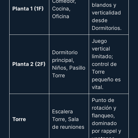
Comedor,
blandos y
Planta 1 (1F)
Cocina,
verticalidad
Oficina
desde
Dormitorios.
Juego
vertical
Dormitorio
limitado;
principal,
Planta 2 (2F)
control de
Niños, Pasillo
Torre
Torre
pequeño es
vital.
Punto de
rotación y
Escalera
flanqueo,
Torre
Torre, Sala
dominado
de reuniones
por rappel y