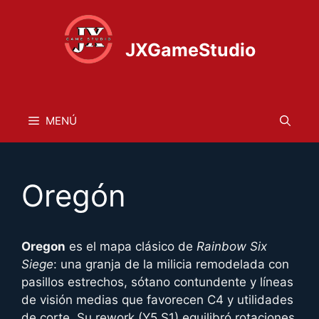
Saltar
al
contenido
JXGameStudio
MENÚ
Oregón
Oregon
es el mapa clásico de
Rainbow Six
Siege
: una granja de la milicia remodelada con
pasillos estrechos, sótano contundente y líneas
de visión medias que favorecen C4 y utilidades
de corte. Su rework (Y5 S1) equilibró rotaciones