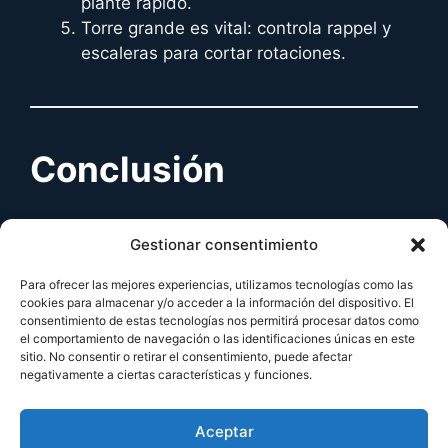
plante rápido.
Torre grande es vital: controla rappel y
escaleras para cortar rotaciones.
Conclusión
En Oregon,
controlar escaleras, usar
Gestionar consentimiento
verticalidad y denegar información
marcan la
Para ofrecer las mejores experiencias, utilizamos tecnologías como las
diferencia. Con buenas rotaciones, refuerzos y
cookies para almacenar y/o acceder a la información del dispositivo. El
sinergias de utilidad, dominarás cada ronda en
consentimiento de estas tecnologías nos permitirá procesar datos como
el comportamiento de navegación o las identificaciones únicas en este
este clásico granero americano.
sitio. No consentir o retirar el consentimiento, puede afectar
negativamente a ciertas características y funciones.
No te pierdas:
Aceptar