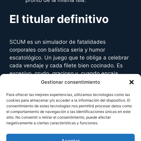
pronto de la misma isla.
El titular definitivo
SCUM es un simulador de fatalidades
corporales con balística seria y humor
escatológico. Un juego que te obliga a celebrar
cada vendaje y cada filete bien cocinado. Es
excesivo, crudo, gracioso y, cuando encaja,
tremendamente adictivo. Dale un finde de
Gestionar consentimiento
prueba: si después de cagar sobre tu tumba
Para ofrecer las mejores experiencias, utilizamos tecnologías como las
para evitar que un zombi te huela sigues con
cookies para almacenar y/o acceder a la información del dispositivo. El
ganas de más, bienvenido al reality más duro
consentimiento de estas tecnologías nos permitirá procesar datos como
el comportamiento de navegación o las identificaciones únicas en este
del 2024.
sitio. No consentir o retirar el consentimiento, puede afectar
negativamente a ciertas características y funciones.
No te pierdas:
Aceptar