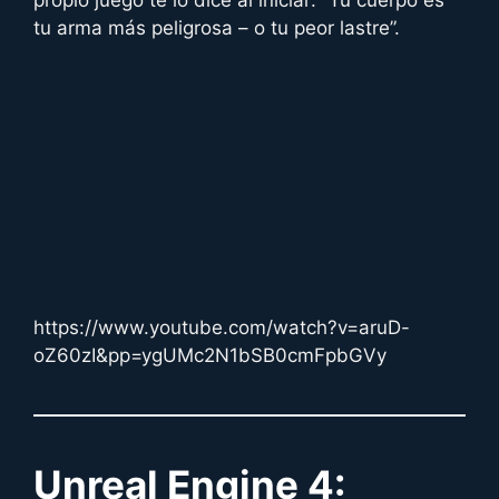
propio juego te lo dice al iniciar: “Tu cuerpo es
tu arma más peligrosa – o tu peor lastre”.
https://www.youtube.com/watch?v=aruD-
oZ60zI&pp=ygUMc2N1bSB0cmFpbGVy
Unreal Engine 4: