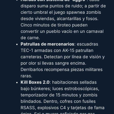
disparo suma puntos de ruido; a partir de
cierto umbral el juego spawnea zombis
desde viviendas, alcantarillas y fosos.
Cinco minutos de tiroteo pueden
convertir un pueblo vacío en un carnaval
de carne.
Patrullas de mercenarios
: escuadras
TEC-1 armadas con AK-15 patrullan
carreteras. Detectan por línea de visión y
por olor si llevas sangre encima.
Derribarlos recompensa piezas militares
raras.
Kill Boxes 2.0
: habitaciones selladas
bajo búnkeres; luces estroboscópicas,
temporizador de 15 minutos y zombis
blindados. Dentro, cofres con fusiles
RSASS, explosivos C4 y tarjetas de fama
épica. Sal o muere asfixiado por gas