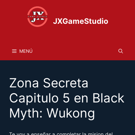
Saltar
al
contenido
JXGameStudio
MENÚ
Zona Secreta
Capitulo 5 en Black
Myth: Wukong
Te voy a enseñar a completar la mision del