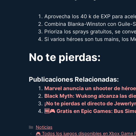
Aprovecha los 40 k de EXP para acele
Combina Blanka-Winston con Guile-Sol
Prioriza los sprays gratuitos, se conv
Si varios héroes son tus mains, los M
No te pierdas:
Publicaciones Relacionadas:
Marvel anuncia un shooter de héro
Black Myth: Wukong alcanza las die
¡No te pierdas el directo de Jewerlyn
🆓🎮 Gratis en Epic Games: Bus Sim
Categorías
Noticias
🎮 Todos los juegos disponibles en Xbox Game