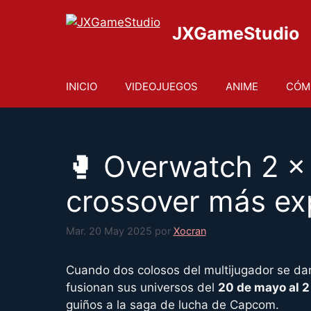
Saltar
al
JXGameStudio
contenido
INICIO
VIDEOJUEGOS
ANIME
CÓM
🥊 Overwatch 2 × 
crossover más exp
Mar. 20 May 2025
por
Xocran
Cuando dos colosos del multijugador se da
fusionan sus universos del
20 de mayo al 2
guiños a la saga de lucha de Capcom.