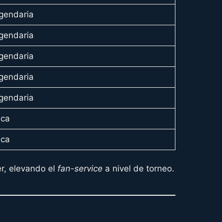
gendaria
gendaria
gendaria
gendaria
gendaria
ica
ica
r, elevando el
fan-service
a nivel de torneo.