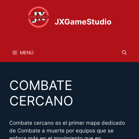
Saltar
al
contenido
JXGameStudio
MENÚ
COMBATE
CERCANO
Combate cercano es el primer mapa dedicado
de Combate a muerte por equipos que se
enfoca más en el movimiento que en