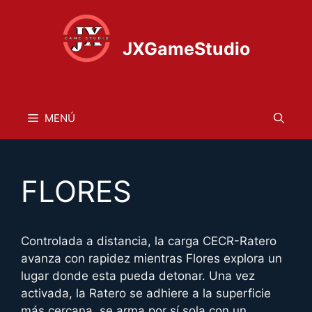
Saltar
al
contenido
JXGameStudio
MENÚ
FLORES
Controlada a distancia, la carga CECR-Ratero
avanza con rapidez mientras Flores explora un
lugar donde esta pueda detonar. Una vez
activada, la Ratero se adhiere a la superficie
más cercana, se arma por sí sola con un