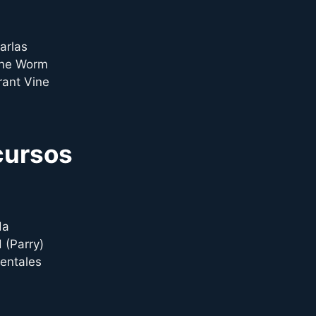
arlas
ine Worm
rant Vine
cursos
da
 (Parry)
mentales