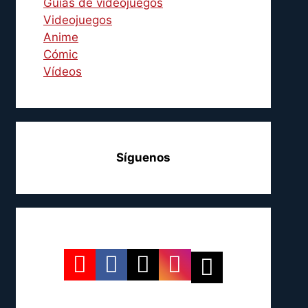
Guías de videojuegos
Videojuegos
Anime
Cómic
Vídeos
Síguenos