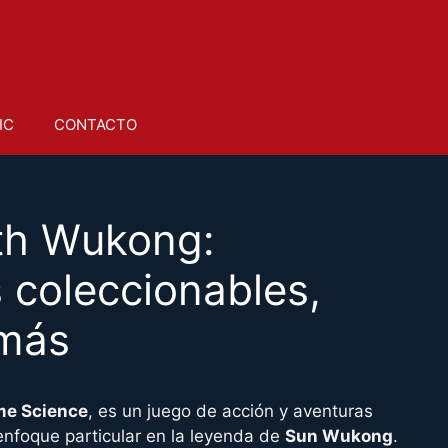
IC
CONTACTO
th Wukong:
s coleccionables,
 más
e Science
, es un juego de acción y aventuras
 enfoque particular en la leyenda de
Sun Wukong
.