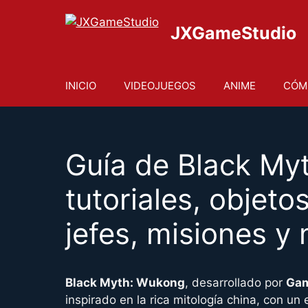
Saltar
al
JXGameStudio
contenido
INICIO
VIDEOJUEGOS
ANIME
CÓM
Guía de Black My
tutoriales, objeto
jefes, misiones y
Black Myth: Wukong
, desarrollado por
Gam
inspirado en la rica mitología china, con un