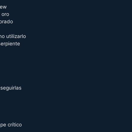
rew
 oro
dorado
 utilizarlo
erpiente
seguirlas
e crítico