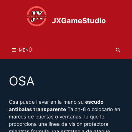
Saltar
al
contenido
JXGameStudio
MENÚ
OSA
Osa puede llevar en la mano su
escudo
antibalas transparente
Talon-8 o colocarlo en
marcos de puertas o ventanas, lo que le
proporciona una línea de visión protectora
mientras formula una estrategia de ataque.